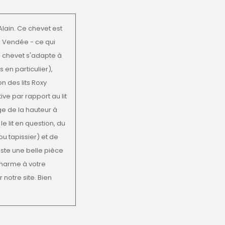
lain. Ce chevet est
n Vendée - ce qui
e chevet s'adapte à
s en particulier),
on des lits Roxy
tive par rapport au lit
e de la hauteur à
le lit en question, du
u tapissier) et de
este une belle pièce
charme à votre
 notre site. Bien