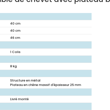
40
cm
40
cm
46
cm
1 Colis
8
kg
Structure en métal
Plateau en chêne massif d'épaisseur 25 mm
Livré monté