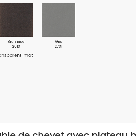
Brun irisé
Gris
2613
2731
transparent, mat
Table de chevet avec plateau 