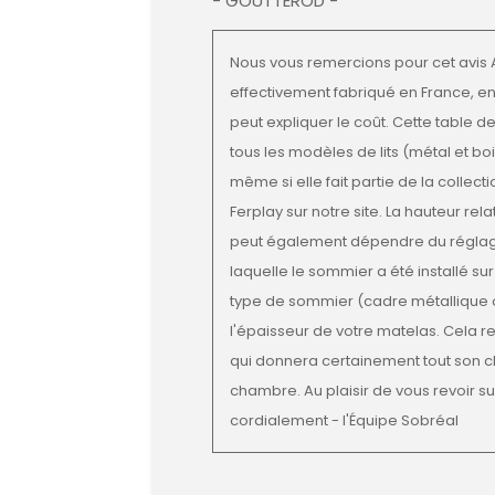
- GOUTTEROD -
Nous vous remercions pour cet avis A
effectivement fabriqué en France, e
peut expliquer le coût. Cette table d
tous les modèles de lits (métal et boi
même si elle fait partie de la collecti
Ferplay sur notre site. La hauteur rela
peut également dépendre du réglag
laquelle le sommier a été installé sur 
type de sommier (cadre métallique o
l'épaisseur de votre matelas. Cela r
qui donnera certainement tout son 
chambre. Au plaisir de vous revoir sur
cordialement - l'Équipe Sobréal