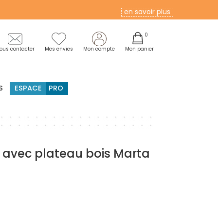
en savoir plus
0
ous contacter
Mes envies
Mon compte
Mon panier
S
ESPACE
PRO
 avec plateau bois Marta