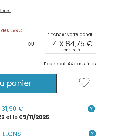
leurs
0% dès 299
financer votre achat
4 X
84,75
sans frais
Paiement 4X sans frais
au panier
:
31,90
26
et le
05/11/2026
ILLONS