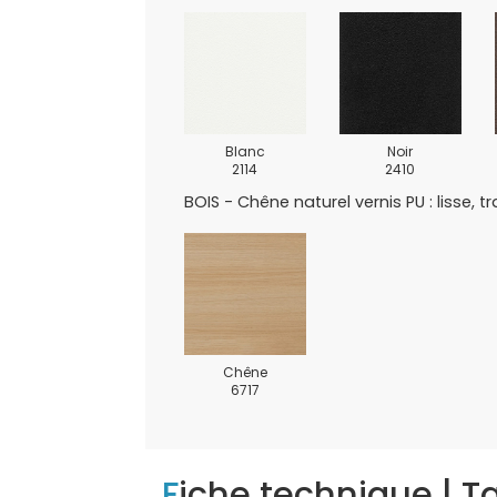
Blanc
Noir
2114
2410
BOIS - Chêne naturel vernis PU : lisse, 
Chêne
6717
Fiche technique | 