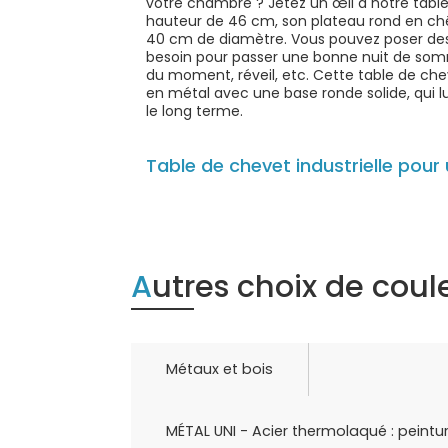
votre chambre ? Jetez un œil à notre tabl
hauteur de 46 cm, son plateau rond en ch
40 cm de diamètre. Vous pouvez poser des
besoin pour passer une bonne nuit de somm
du moment, réveil, etc. Cette table de ch
en métal avec une base ronde solide, qui lu
le long terme.
Table de chevet industrielle pou
Autres choix de cou
Métaux et bois
MÉTAL UNI - Acier thermolaqué : peintur