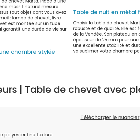
e de chevet Marta. Placé à une
êne massif naturel mesure
Table de nuit en métal 
sus tout objet dont vous avez
eil : lampe de chevet, livre
Choisir la table de chevet Mar
evet est montée sur un tube
robuste et de qualité. Elle es
i garantit une durée de vie sur
de la Vendée. Son plateau en
épaisseur de 25 mm pour une g
une excellente stabilité et dura
r une chambre stylée
va sublimer votre chambre p
leurs | Table de chevet avec p
Télécharger le nuancier
e polyester fine texture