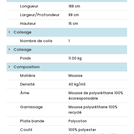
Longueur
188
cm
Largeur/Profondeur
88
cm
Hauteur
15
cm
Colisage
Nombre de colis
1
Colisage
Poids
11.00
kg
Composition
Matière
Mousse
Densité
40 kg/m3
Âme
Mousse de polyuréthane 100%
écoresponsable
Garnissage
Mousse polyuréthane 100%
recyclé
Plate bande
Polycoton
Coutil
100% polyester