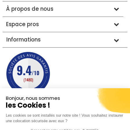
À propos de nous
Espace pros
Informations
Bonjour, nous sommes
les Cookies !
Mentions légales
Conditions générales de vente
Les cookies se sont installés sur notre site ! Vous souhaitez instaurer
Protection des données
Plan du site
une colocation sécurisée avec eux ?