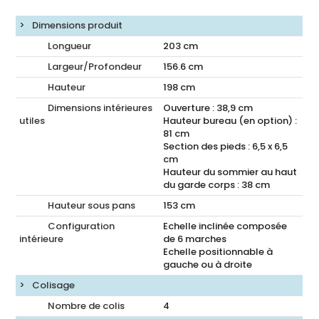
Dimensions produit
Longueur
203
cm
Largeur/Profondeur
156.6
cm
Hauteur
198
cm
Dimensions intérieures
Ouverture : 38,9 cm
utiles
Hauteur bureau (en option) :
81 cm
Section des pieds : 6,5 x 6,5
cm
Hauteur du sommier au haut
du garde corps : 38 cm
Hauteur sous pans
153
cm
Configuration
Echelle inclinée composée
intérieure
de 6 marches
Echelle positionnable à
gauche ou à droite
Colisage
Nombre de colis
4