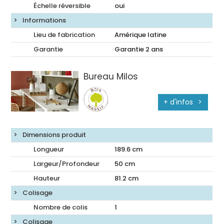
Échelle réversible
oui
Informations
Lieu de fabrication
Amérique latine
Garantie
Garantie 2 ans
Bureau Milos
+ d'infos
Dimensions produit
Longueur
189.6
cm
Largeur/Profondeur
50
cm
Hauteur
81.2
cm
Colisage
Nombre de colis
1
Colisage