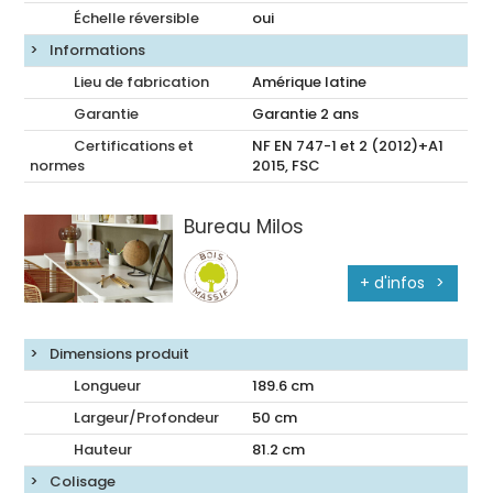
Échelle réversible
oui
Informations
Lieu de fabrication
Amérique latine
Garantie
Garantie 2 ans
Certifications et
NF EN 747-1 et 2 (2012)+A1
normes
2015, FSC
Bureau Milos
+ d'infos
Dimensions produit
Longueur
189.6
cm
Largeur/Profondeur
50
cm
Hauteur
81.2
cm
Colisage