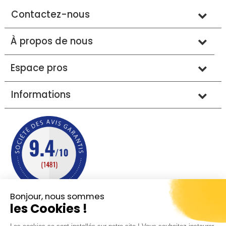
Contactez-nous
À propos de nous
Espace pros
Informations
Bonjour, nous sommes
les Cookies !
Mentions légales
Conditions générales de vente