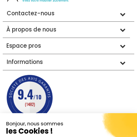
Contactez-nous
À propos de nous
Espace pros
Informations
Bonjour, nous sommes
les Cookies !
Mentions légales
Conditions générales de vente