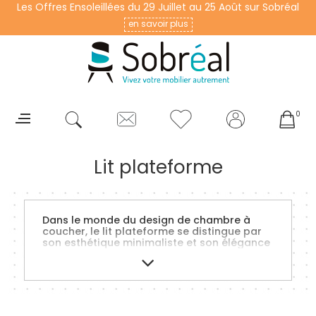
Les Offres Ensoleillées du 29 Juillet au 25 Août sur Sobréal
en savoir plus
0
Lit plateforme
Dans le monde du design de chambre à
coucher, le lit plateforme se distingue par
son esthétique minimaliste et son élégance
intemporelle. Conçu pour offrir un repos
raffiné, ce type de lit incarne la beauté de
la simplicité, tout en assurant un confort
inégalé. Nous explorons les caractéristiques
et les avantages d'un lit plateforme,
mettant en lumière sa simplicité