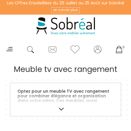
Les Offres Ensoleillées du 29 Juillet au 25 Août sur Sobréal
en savoir plus
0
Meuble tv avec rangement
Optez pour un meuble TV avec rangement
pour combiner élégance et organisation
dans votre salon. Ces meubles, aussi
esthétiques que pratiques, offrent un
espace dédié pour votre télévision et vos
appareils multimédias, tout en vous
permettant de ranger vos DVD, livres et
autres objets. Qu'il soit mural, moderne, ou
doté de tiroirs, chaque meuble a son