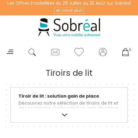
Les Offres Ensoleillées du 29 Juillet au 25 Août sur Sobréal
en savoir plus
0
Tiroirs de lit
Tiroir de lit : solution gain de place
Découvrez notre sélection de tiroirs de lit et
de rangement. Cette solution gain de place
vous permet soit d’ajouter un couchage
supplémentaire à votre chambre à coucher,
soit d’ajouter du rangement sous votre lit.
Quelle que soit la façon dont vous l'utilisez,
il optimise votre espace. Une solution
aménagement non négligeable quand on