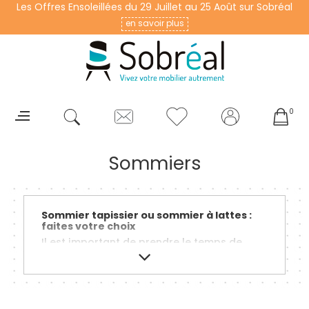
Les Offres Ensoleillées du 29 Juillet au 25 Août sur Sobréal
en savoir plus
0
Sommiers
Sommier tapissier ou sommier à lattes :
faites votre choix
Il est important de prendre le temps de
choisir son sommier. Pourquoi ? Parce qu'il
est le partenaire essentiel pour des nuits de
qualité. En effet, si le matelas est essentiel
pour absorber vos mouvements lorsque
vous dormez, le sommier quant à lui vient
les amortir. Ils agissent en duo, c'est