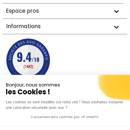
Espace pros
Informations
Bonjour, nous sommes
les Cookies !
Mentions légales
Conditions générales de vente
Les cookies se sont installés sur notre site ! Vous souhaitez instaurer
Protection des données
Plan du site
une colocation sécurisée avec eux ?
Consentements certifiés par
© 2013 - 2026 - Sobreal tous droits réservés