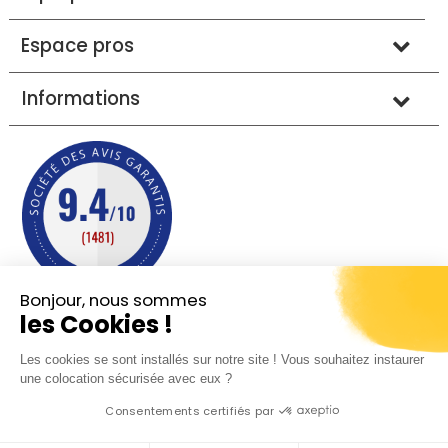
Espace pros
Informations
Bonjour, nous sommes
les Cookies !
Mentions légales
Conditions générales de vente
Les cookies se sont installés sur notre site ! Vous souhaitez instaurer
Protection des données
Plan du site
une colocation sécurisée avec eux ?
Consentements certifiés par
© 2013 - 2026 - Sobreal tous droits réservés