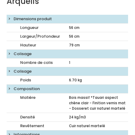
Arquelis
Dimensions produit
Longueur
56
cm
Largeur/Profondeur
56
cm
Hauteur
79
cm
Colisage
Nombre de colis
1
Colisage
Poids
6.70
kg
Composition
Matière
Bois massif *Tauari aspect
chêne clair - Finition vernis mat
- Dosseret cuir naturel martelé
Densité
24 kg/m3
Revêtement
Cuir naturel martelé
Informations