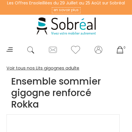
Les Offres Ensoleillées du 29 Juillet au 25 Août sur Sobréal
en savoir plus
0
Voir tous nos Lits gigognes adulte
Ensemble sommier
gigogne renforcé
Rokka