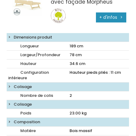
avec façade Morpheus
+ d'infos
Dimensions produit
Longueur
189
cm
Largeur/Profondeur
78
cm
Hauteur
34.6
cm
Configuration
Hauteur pieds pliés : 11 cm
intérieure
Colisage
Nombre de colis
2
Colisage
Poids
23.00
kg
Composition
Matière
Bois massif