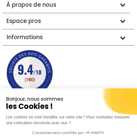
À propos de nous
Espace pros
Informations
Bonjour, nous sommes
les Cookies !
Mentions légales
Conditions générales de vente
Les cookies se sont installés sur notre site ! Vous souhaitez instaurer
Protection des données
Plan du site
une colocation sécurisée avec eux ?
Consentements certifiés par
© 2013 - 2026 - Sobreal tous droits réservés