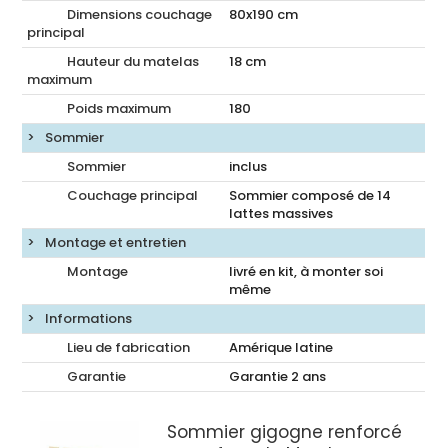
Dimensions couchage
80x190
cm
principal
Hauteur du matelas
18
cm
maximum
Poids maximum
180
Sommier
Sommier
inclus
Couchage principal
Sommier composé de 14
lattes massives
Montage et entretien
Montage
livré en kit, à monter soi
même
Informations
Lieu de fabrication
Amérique latine
Garantie
Garantie 2 ans
Sommier gigogne renforcé