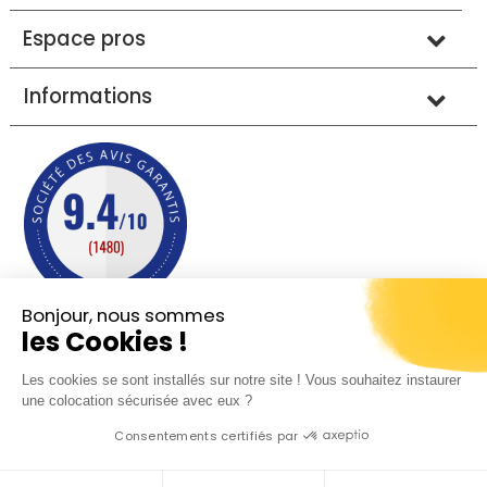
Espace pros
Informations
Bonjour, nous sommes
les Cookies !
Mentions légales
Conditions générales de vente
Les cookies se sont installés sur notre site ! Vous souhaitez instaurer
Protection des données
Plan du site
une colocation sécurisée avec eux ?
Consentements certifiés par
© 2013 - 2026 - Sobreal tous droits réservés