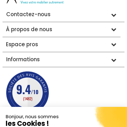
Contactez-nous
À propos de nous
Espace pros
Informations
Bonjour, nous sommes
les Cookies !
Mentions légales
Conditions générales de vente