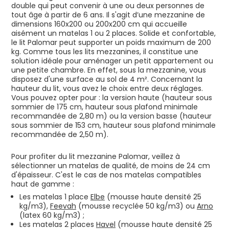
double qui peut convenir à une ou deux personnes de
tout âge à partir de 6 ans. Il s'agit d’une mezzanine de
dimensions 160x200 ou 200x200 cm qui accueille
aisément un matelas 1 ou 2 places. Solide et confortable,
le lit Palomar peut supporter un poids maximum de 200
kg. Comme tous les lits mezzanines, il constitue une
solution idéale pour aménager un petit appartement ou
une petite chambre. En effet, sous la mezzanine, vous
disposez d'une surface au sol de 4 m². Concernant la
hauteur du lit, vous avez le choix entre deux réglages.
Vous pouvez opter pour : la version haute (hauteur sous
sommier de 175 cm, hauteur sous plafond minimale
recommandée de 2,80 m) ou la version basse (hauteur
sous sommier de 153 cm, hauteur sous plafond minimale
recommandée de 2,50 m).
Pour profiter du lit mezzanine Palomar, veillez à
sélectionner un matelas de qualité, de moins de 24 cm
d'épaisseur. C'est le cas de nos matelas compatibles
haut de gamme :
Les matelas 1 place
Elbe
(mousse haute densité 25
kg/m3),
Feevah
(mousse recyclée 50 kg/m3) ou
Arno
(latex 60 kg/m3) ;
Les matelas 2 places
Havel
(mousse haute densité 25