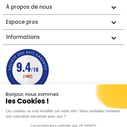
À propos de nous
Espace pros
Informations
Bonjour, nous sommes
les Cookies !
Mentions légales
Conditions générales de vente
Les cookies se sont installés sur notre site ! Vous souhaitez instaurer
Protection des données
Plan du site
une colocation sécurisée avec eux ?
Consentements certifiés par