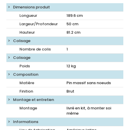
Dimensions produit
Longueur
189.6
cm
Largeur/Profondeur
50
cm
Hauteur
81.2
cm
Colisage
Nombre de colis
1
Colisage
Poids
12
kg
Composition
Matière
Pin massif sans noeuds
Finition
Brut
Montage et entretien
Montage
livré en kit, à monter soi
même
Informations