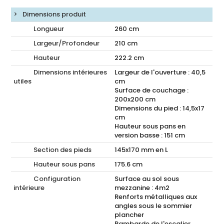
Dimensions produit
Longueur
260
cm
Largeur/Profondeur
210
cm
Hauteur
222.2
cm
Dimensions intérieures
Largeur de l'ouverture : 40,5
utiles
cm
Surface de couchage :
200x200 cm
Dimensions du pied : 14,5x17
cm
Hauteur sous pans en
version basse : 151 cm
Section des pieds
145x170 mm en L
Hauteur sous pans
175.6
cm
Configuration
Surface au sol sous
intérieure
mezzanine : 4m2
Renforts métalliques aux
angles sous le sommier
plancher
Rambarde de l'escalier