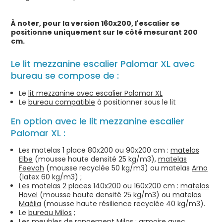
À noter, pour la version 160x200, l'escalier se
positionne uniquement sur le côté mesurant 200
cm.
Le lit mezzanine escalier Palomar XL avec
bureau se compose de :
Le
lit mezzanine avec escalier Palomar XL
Le
bureau compatible
à positionner sous le lit
En option avec le lit mezzanine escalier
Palomar XL :
Les matelas 1 place 80x200 ou 90x200 cm :
matelas
Elbe
(mousse haute densité 25 kg/m3),
matelas
Feevah
(mousse recyclée 50 kg/m3) ou matelas
Arno
(latex 60 kg/m3) ;
Les matelas 2 places 140x200 ou 160x200 cm :
matelas
Havel
(mousse haute densité 25 kg/m3) ou
matelas
Maélia
(mousse haute résilience recyclée 40 kg/m3).
Le
bureau Milos
;
Les meubles de rangement Milos :
armoire avec