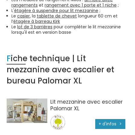
rangements
et
rangement avec 1 porte et 1 niche
;
L'
étagère à suspendre pour lit mezzanine
;
Le
casier
, la
tablette de chevet
longueur 60 cm
et
l’
étagère à barreau Kirk
Le
lot de 3 barrières
pour compléter le lit mezzanine
lorsqu'il est en version basse
Fiche technique | Lit
mezzanine avec escalier et
bureau Palomar XL
Lit mezzanine avec escalier
Palomar XL
+ d'infos